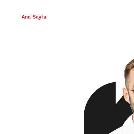
Ana Sayfa
Kurumsal
Hizmetlerimiz
n
ize
n