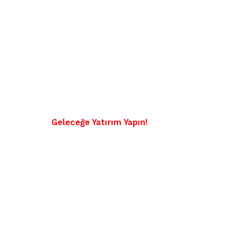
Geleceğe Yatırım Yapın!
Teknolojini
Gücünü İşin
Entegre Edi