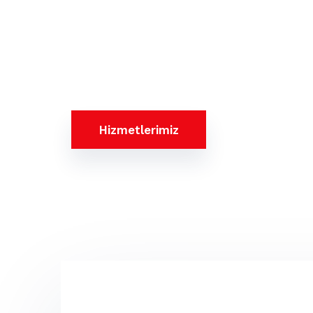
Pera olarak, iş dünyasının karmaşıklığını anl
değişimine liderlik ediyoruz.
Hizmetlerimiz